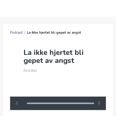
OM OSS
Podcast
/
La ikke hjertet bli gepet av angst
BLI MED
La ikke hjertet bli
FRIBU
gepet av angst
KALENDER
04.12.2022
PODCAST
ANDAKTER
ENGLISH