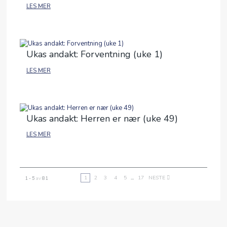
LES MER
Ukas andakt: Forventning (uke 1)
LES MER
Ukas andakt: Herren er nær (uke 49)
LES MER
1
2
3
4
5
...
17
NESTE
1 - 5
av
81