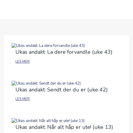
ANDAKTER
OM OSS
BLI MED
Ukas andakt: La dere forvandle (uke 43)
FRIBU
LES MER
KALENDER
PODCAST
Ukas andakt: Sendt der du er (uke 42)
ANDAKTER
LES MER
ENGLISH
Ukas andakt: Når alt håp er ute! (uke 13)