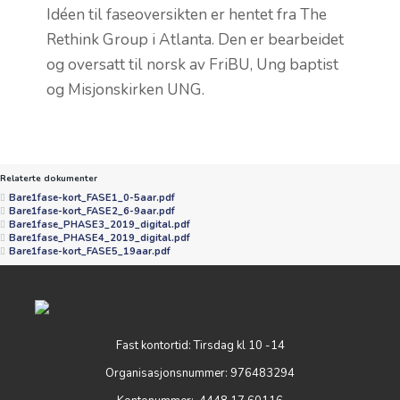
Idéen til faseoversikten er hentet fra The
Rethink Group i Atlanta. Den er bearbeidet
og oversatt til norsk av FriBU, Ung baptist
og Misjonskirken UNG.
Relaterte dokumenter
Bare1fase-kort_FASE1_0-5aar.pdf
Bare1fase-kort_FASE2_6-9aar.pdf
Bare1fase_PHASE3_2019_digital.pdf
Bare1fase_PHASE4_2019_digital.pdf
Bare1fase-kort_FASE5_19aar.pdf
Fast kontortid: Tirsdag kl 10 -14
Organisasjonsnummer: 976483294