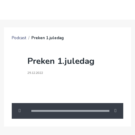
OM OSS
Podcast
/
Preken 1.juledag
BLI MED
Preken 1.juledag
FRIBU
25.12.2022
KALENDER
PODCAST
ANDAKTER
ENGLISH