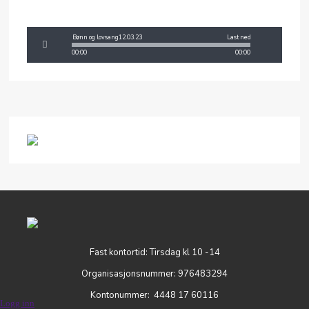
Bønn og lovsang12.03.23
Last ned
00:00
00:00
Fast kontortid: Tirsdag kl 10 -14
Organisasjonsnummer: 976483294
Kontonummer: 4448 17 60116
Logg inn