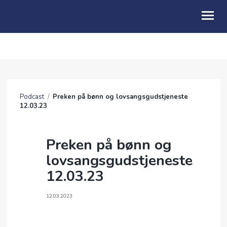
OM OSS
BLI MED
Podcast
/
Preken på bønn og lovsangsgudstjeneste
FRIBU
12.03.23
KALENDER
Preken på bønn og
PODCAST
lovsangsgudstjeneste
ANDAKTER
12.03.23
ENGLISH
12.03.2023