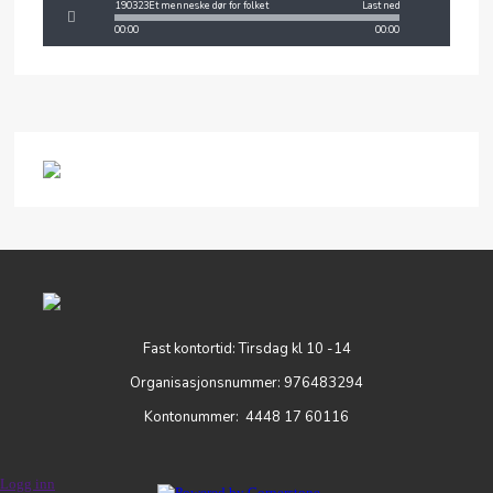
190323Et menneske dør for folket
Last ned
00:00
00:00
Fast kontortid: Tirsdag kl 10 -14
Organisasjonsnummer: 976483294
Kontonummer: 4448 17 60116
Logg inn