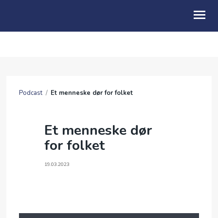
OM OSS
BLI MED
Podcast
/
Et menneske dør for folket
FRIBU
KALENDER
Et menneske dør
for folket
PODCAST
ANDAKTER
19.03.2023
ENGLISH