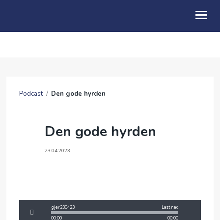
OM OSS
BLI MED
Podcast
/
Den gode hyrden
FRIBU
KALENDER
Den gode hyrden
PODCAST
23.04.2023
ANDAKTER
ENGLISH
gjer230423
Last ned
00:00
00:00