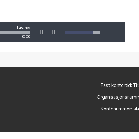
Last ned
00:00
Fast kontortid: Ti
Organisasjonsnum
Kontonummer: 4