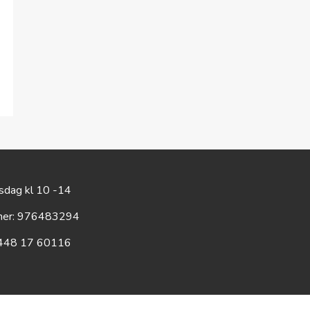
rsdag kl 10 -14
mer: 976483294
448 17 60116