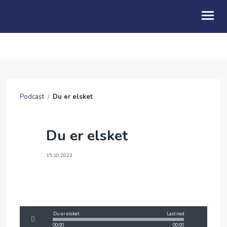
OM OSS
BLI MED
Podcast
/
Du er elsket
FRIBU
KALENDER
Du er elsket
PODCAST
15.10.2023
ANDAKTER
ENGLISH
Du er elsket
Last ned
00:00
00:00