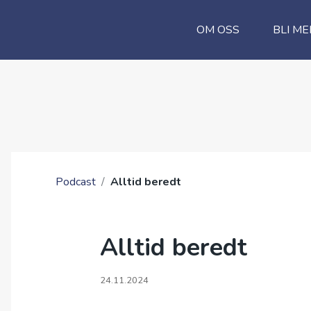
OM OSS
BLI ME
Podcast
/
Alltid beredt
Alltid beredt
24.11.2024