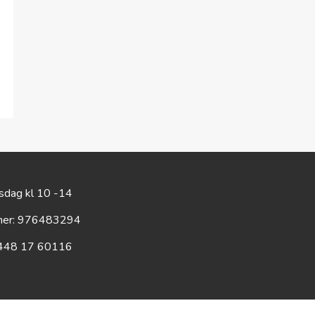
rsdag kl 10 -14
mer: 976483294
448 17 60116