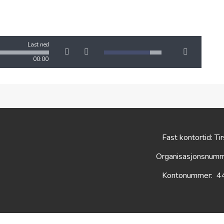
Last ned
00:00
Fast kontortid: Ti
Organisasjonsnum
Kontonummer: 4