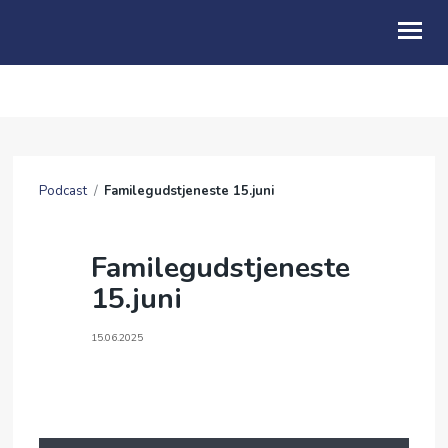
OM OSS
BLI MED
Podcast
/
Familegudstjeneste 15.juni
FRIBU
KALENDER
Familegudstjeneste
15.juni
PODCAST
ANDAKTER
15.06.2025
ENGLISH