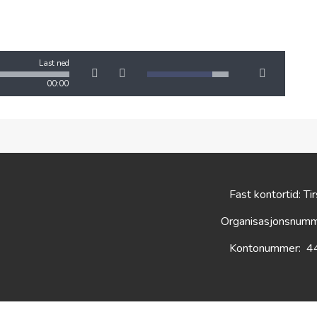
Last ned
00:00
Fast kontortid: Ti
Organisasjonsnum
Kontonummer: 4