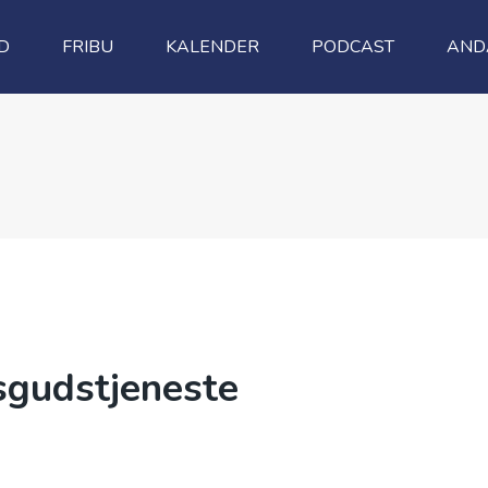
D
FRIBU
KALENDER
PODCAST
AND
sgudstjeneste