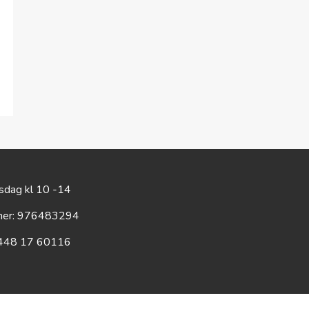
rsdag kl 10 -14
mer: 976483294
448 17 60116