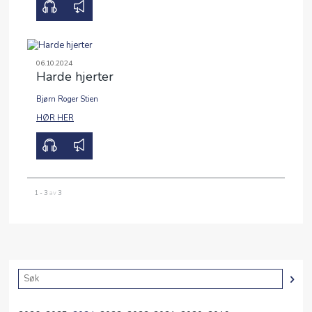
06.10.2024
Harde hjerter
Bjørn Roger Stien
00:00
00:00
HØR HER
1 - 3
av
3