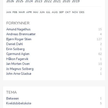
2026
2025
2024
2023
2022
2021
2020
2019
JAN
FEB
MAR
APR
MAI
JUN
JUL
AUG
SEP
OKT
NOV
DES
FORKYNNER
Amund Nagelhus
15
Andreas Brennsæter
4
Bjørn Roger Stien
127
Daniel Dahl
2
Eirin Solberg
1
Gjermund Aglen
62
Håkon Fagervik
1
Jan Morten Osen
10
Jo Magnus Solberg
2
John Arne Gladsø
1
TEMA
Between
1
Kveldsbibelskole
5