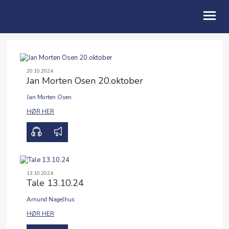
OM OSS
20.10.2024
Jan Morten Osen 20.oktober
BLI MED
Jan Morten Osen
FRIBU
00:00
00:00
HØR HER
KALENDER
PODCAST
ANDAKTER
13.10.2024
Tale 13.10.24
ENGLISH
Amund Nagelhus
00:00
00:00
HØR HER