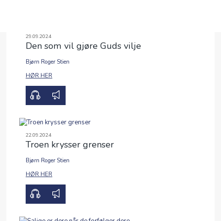
29.09.2024
Den som vil gjøre Guds vilje
OM OSS
Bjørn Roger Stien
HØR HER
BLI MED
FRIBU
KALENDER
22.09.2024
PODCAST
Troen krysser grenser
Bjørn Roger Stien
ANDAKTER
HØR HER
ENGLISH