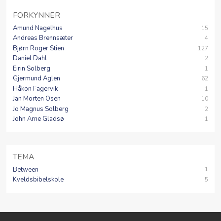
FORKYNNER
Amund Nagelhus
15
Andreas Brennsæter
4
Bjørn Roger Stien
127
Daniel Dahl
2
Eirin Solberg
1
Gjermund Aglen
62
Håkon Fagervik
1
Jan Morten Osen
10
Jo Magnus Solberg
2
John Arne Gladsø
1
TEMA
Between
1
Kveldsbibelskole
5