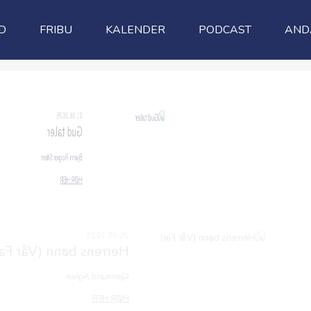
D
FRIBU
KALENDER
PODCAST
AND
00:00
r Far)
00:00