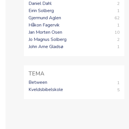
Daniel Dahl
2
Eirin Solberg
1
Gjermund Aglen
62
Håkon Fagervik
1
Jan Morten Osen
10
Jo Magnus Solberg
2
John Arne Gladsø
1
TEMA
Between
1
Kveldsbibelskole
5