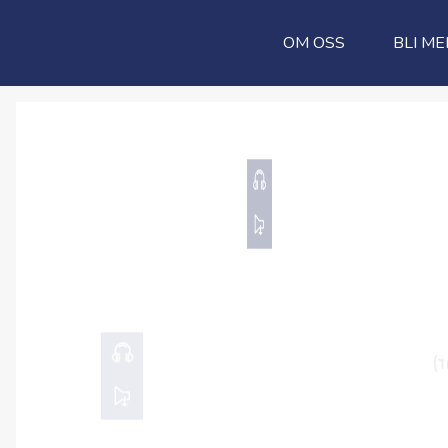
OM OSS
BLI ME
01.06.2025
Gud taler
Bjørn Roger Stien
00:00
HØR HER
25.05.2025
Herrens bønn (Vå
Gjermund Aglen
00:00
HØR HER