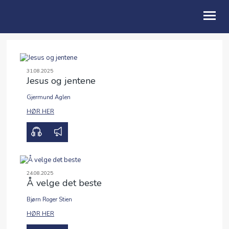
OM OSS
31.08.2025
Jesus og jentene
BLI MED
Gjermund Aglen
FRIBU
00:00
00:00
HØR HER
KALENDER
PODCAST
ANDAKTER
24.08.2025
Å velge det beste
ENGLISH
Bjørn Roger Stien
00:00
00:00
HØR HER