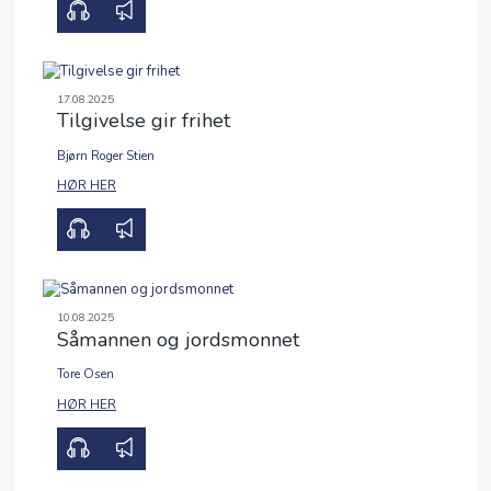
17.08.2025
Tilgivelse gir frihet
Bjørn Roger Stien
00:00
00:00
HØR HER
10.08.2025
Såmannen og jordsmonnet
Tore Osen
00:00
00:00
HØR HER