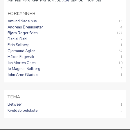
JAN
FEB
MAR
APR
MAI
JUN
JUL
AUG
SEP
OKT
NOV
DES
FORKYNNER
Amund Nagelhus
15
Andreas Brennsæter
4
Bjørn Roger Stien
127
Daniel Dahl
2
Eirin Solberg
1
Gjermund Aglen
62
Håkon Fagervik
1
Jan Morten Osen
10
Jo Magnus Solberg
2
John Arne Gladsø
1
TEMA
Between
1
Kveldsbibelskole
5