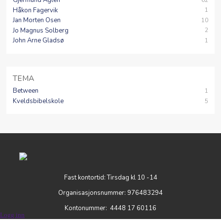
Gjermund Aglen
Håkon Fagervik
1
Jan Morten Osen
10
Jo Magnus Solberg
2
John Arne Gladsø
1
TEMA
Between
1
Kveldsbibelskole
5
Fast kontortid: Tirsdag kl 10 -14
Organisasjonsnummer: 976483294
Kontonummer: 4448 17 60116
Logg inn