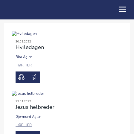
OM OSS
30.01.2022
Hviledagen
BLI MED
Rita Aglen
FRIBU
00:00
00:00
HØR HER
KALENDER
PODCAST
ANDAKTER
23.01.2022
Jesus helbreder
ENGLISH
Gjermund Aglen
00:00
00:00
HØR HER