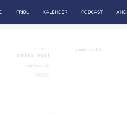
D
FRIBU
KALENDER
PODCAST
AND
00:00
21.08.2022
Virkelig fri
Bjørn Roger Stien
00:00
HØR HER