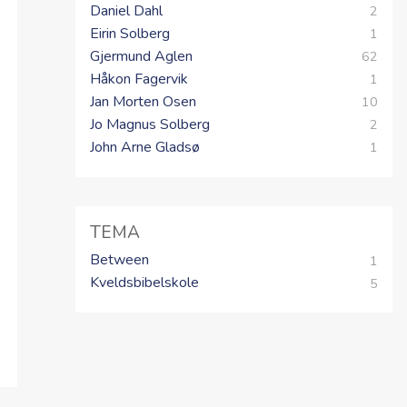
Daniel Dahl
2
Eirin Solberg
1
Gjermund Aglen
62
Håkon Fagervik
1
Jan Morten Osen
10
Jo Magnus Solberg
2
John Arne Gladsø
1
TEMA
Between
1
Kveldsbibelskole
5