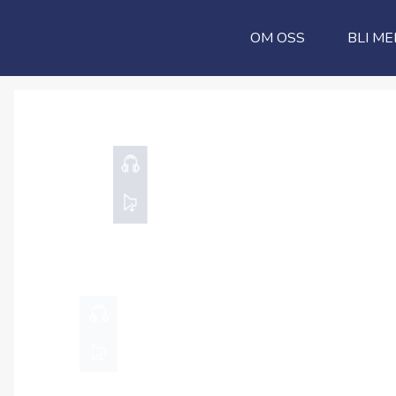
OM OSS
BLI ME
28.08.2022
Ingen hindring
Gjermund Aglen
00:00
HØR HER
00:00