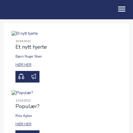
OM OSS
19.06.2022
Et nytt hjerte
BLI MED
Bjørn Roger Stien
FRIBU
00:00
00:00
HØR HER
KALENDER
PODCAST
ANDAKTER
12.06.2022
Populær?
ENGLISH
Rita Aglen
00:00
00:00
HØR HER