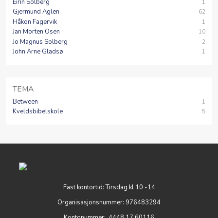
Eirin Solberg
1
Gjermund Aglen
62
Håkon Fagervik
1
Jan Morten Osen
10
Jo Magnus Solberg
2
John Arne Gladsø
1
TEMA
Between
1
Kveldsbibelskole
5
Fast kontortid: Tirsdag kl 10 -14
Organisasjonsnummer: 976483294
Kontonummer: 4448 17 60116